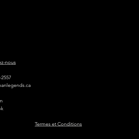
ez-nous
0-2557
banlegends.ca
am
ok
Termes et Conditions